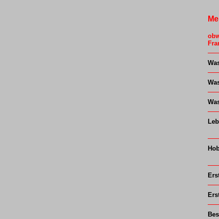
Me
"R
obw
Fra
Was
Was
Was
Leb
Ho
Ers
Ers
Bes