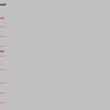
rief
nst
ner