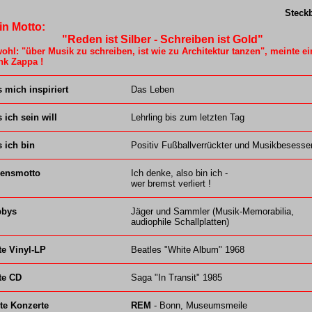
Steckb
in Motto:
eden ist Silber - Schreiben ist Gold"
ohl: "über Musik zu schreiben, ist wie zu Architektur tanzen", meinte ei
nk Zappa !
 mich inspiriert
Das Leben
 ich sein will
Lehrling bis zum letzten Tag
 ich bin
Positiv Fußballverrückter und Musikbesesse
ensmotto
Ich denke, also bin ich -
wer bremst verliert !
bbys
Jäger und Sammler (Musik-Memorabilia,
audiophile Schallplatten)
te Vinyl-LP
Beatles "White Album" 1968
te CD
Saga "In Transit" 1985
te Konzerte
REM
- Bonn, Museumsmeile