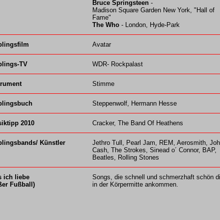
Bruce Springsteen
-
Madison Square Garden New York, "Hall of
Fame"
The Who
- London, Hyde-Park
blingsfilm
Avatar
blings-TV
WDR- Rockpalast
trument
Stimme
blingsbuch
Steppenwolf, Hermann Hesse
iktipp 2010
Cracker, The Band Of Heathens
blingsbands/ Künstler
Jethro Tull, Pearl Jam, REM, Aerosmith, Jo
Cash, The Strokes, Sinead o´ Connor, BAP,
Beatles, Rolling Stones
 ich liebe
Songs, die schnell und schmerzhaft schön di
ßer Fußball)
in der Körpermitte ankommen.