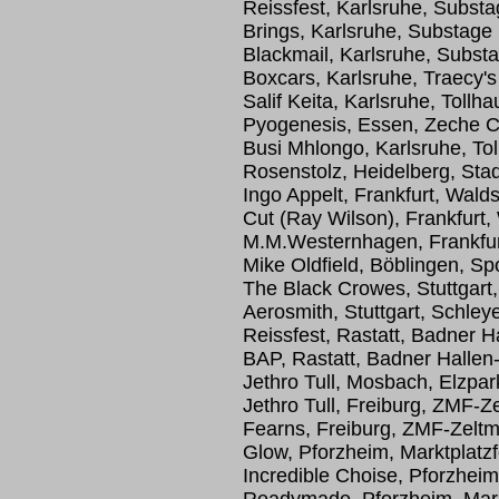
Reissfest, Karlsruhe, Subst
Brings, Karlsruhe, Substage
Blackmail, Karlsruhe, Subst
Boxcars, Karlsruhe, Traecy's
Salif Keita, Karlsruhe, Tollha
Pyogenesis, Essen, Zeche C
Busi Mhlongo, Karlsruhe, To
Rosenstolz, Heidelberg, Stad
Ingo Appelt, Frankfurt, Wald
Cut (Ray Wilson), Frankfurt,
M.M.Westernhagen, Frankfur
Mike Oldfield, Böblingen, Spo
The Black Crowes, Stuttgart,
Aerosmith, Stuttgart, Schleye
Reissfest, Rastatt, Badner H
BAP, Rastatt, Badner Hallen
Jethro Tull, Mosbach, Elzpa
Jethro Tull, Freiburg, ZMF-Ze
Fearns, Freiburg, ZMF-Zeltmu
Glow, Pforzheim, Marktplatzf
Incredible Choise, Pforzheim