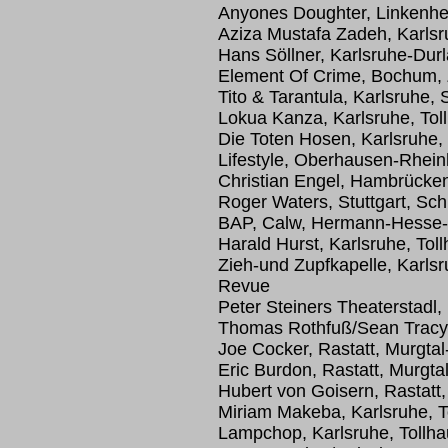
Anyones Doughter, Linkenhe
Aziza Mustafa Zadeh, Karls
Hans Söllner, Karlsruhe-Durl
Element Of Crime, Bochum,
Tito & Tarantula, Karlsruhe,
Lokua Kanza, Karlsruhe, Tol
Die Toten Hosen, Karlsruhe,
Lifestyle, Oberhausen-Rhei
Christian Engel, Hambrücken
Roger Waters, Stuttgart, Sch
BAP, Calw, Hermann-Hesse-T
Harald Hurst, Karlsruhe, Tol
Zieh-und Zupfkapelle, Karlsr
Revue
Peter Steiners Theaterstadl
Thomas Rothfuß/Sean Tracy, 
Joe Cocker, Rastatt, Murgta
Eric Burdon, Rastatt, Murgta
Hubert von Goisern, Rastatt
Miriam Makeba, Karlsruhe, To
Lampchop, Karlsruhe, Tollhau