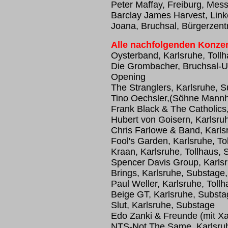
Peter Maffay, Freiburg, Mess
Barclay James Harvest, Lin
Joana, Bruchsal, Bürgerzen
Alle nachfolgenden Konzer
Oysterband, Karlsruhe, Toll
Die Grombacher, Bruchsal-U
Opening
The Stranglers, Karlsruhe, 
Tino Oechsler,(Söhne Mannh
Frank Black & The Catholic
Hubert von Goisern, Karlsru
Chris Farlowe & Band, Karls
Fool's Garden, Karlsruhe, T
Kraan, Karlsruhe, Tollhaus,
Spencer Davis Group, Karls
Brings, Karlsruhe, Substage
Paul Weller, Karlsruhe, Toll
Beige GT, Karlsruhe, Substa
Slut, Karlsruhe, Substage
Edo Zanki & Freunde (mit Xa
NTS-Not The Same, Karlsr