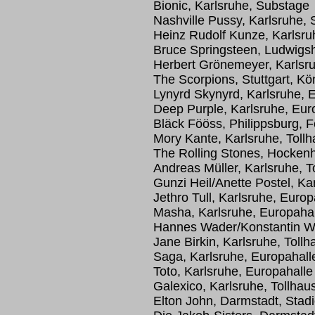
Bionic, Karlsruhe, Substage
Nashville Pussy, Karlsruhe,
Heinz Rudolf Kunze, Karlsru
Bruce Springsteen, Ludwigs
Herbert Grönemeyer, Karlsru
The Scorpions, Stuttgart, K
Lynyrd Skynyrd, Karlsruhe, 
Deep Purple, Karlsruhe, Eur
Bläck Fööss, Philippsburg, F
Mory Kante, Karlsruhe, Toll
The Rolling Stones, Hocken
Andreas Müller, Karlsruhe, To
Gunzi Heil/Anette Postel, Kar
Jethro Tull, Karlsruhe, Euro
Masha, Karlsruhe, Europahal
Hannes Wader/Konstantin Wec
Jane Birkin, Karlsruhe, Tollh
Saga, Karlsruhe, Europahall
Toto, Karlsruhe, Europahalle
Galexico, Karlsruhe, Tollhaus
Elton John, Darmstadt, Stadi