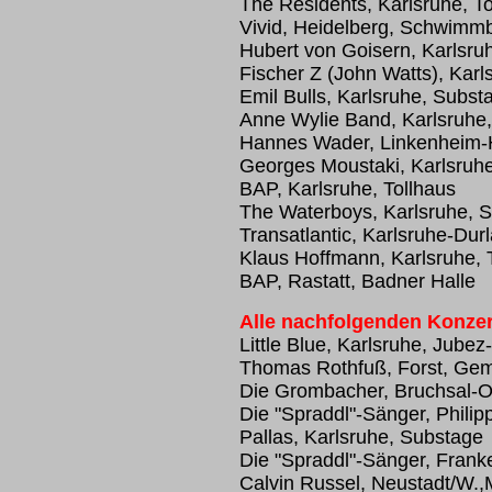
The Residents, Karlsruhe, To
Vivid, Heidelberg, Schwimm
Hubert von Goisern, Karlsruh
Fischer Z (John Watts), Kar
Emil Bulls, Karlsruhe, Subst
Anne Wylie Band, Karlsruhe
Hannes Wader, Linkenheim-
Georges Moustaki, Karlsruhe
BAP, Karlsruhe, Tollhaus
The Waterboys, Karlsruhe, 
Transatlantic, Karlsruhe-Durl
Klaus Hoffmann, Karlsruhe, 
BAP, Rastatt, Badner Halle
Alle nachfolgenden Konzer
Little Blue, Karlsruhe, Jubez
Thomas Rothfuß, Forst, Ge
Die Grombacher, Bruchsal-O
Die "Spraddl"-Sänger, Philip
Pallas, Karlsruhe, Substage
Die "Spraddl"-Sänger, Fran
Calvin Russel, Neustadt/W.,