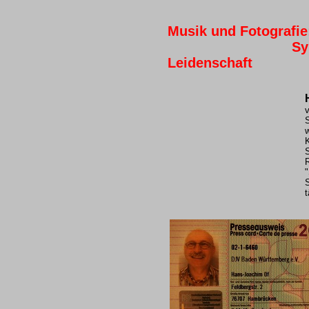
Musik und Fotografie
Synonym fü
Leidenschaft
K
S
R
"
t